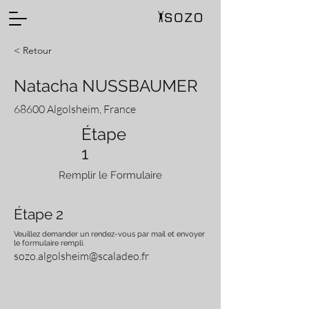
< Retour
Natacha NUSSBAUMER
68600 Algolsheim, France
Étape
1
Remplir le Formulaire
Étape 2
Veuillez demander un rendez-vous par mail et envoyer
le formulaire rempli.
sozo.algolsheim@scaladeo.fr