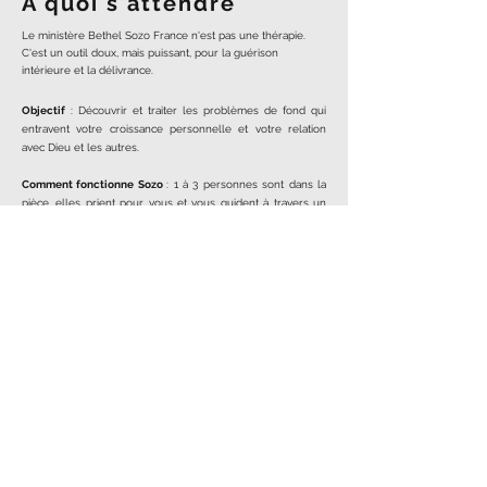
À quoi s'attendre
Le ministère Bethel Sozo France n'est pas une thérapie.
C'est un outil doux, mais puissant, pour la guérison
intérieure et la délivrance.
Objectif
: Découvrir et traiter les problèmes de fond qui
entravent votre croissance personnelle et votre relation
avec Dieu et les autres.
Comment fonctionne Sozo
: 1 à 3 personnes sont dans la
pièce, elles prient pour vous et vous guident à travers un
processus de connexion avec Dieu.
Selon la direction du Saint-Esprit, vous serez invité à poser
des questions à Dieu le Père, à Jésus et au Saint-Esprit sur :
Les mensonges que vous croyez
Les blessures qui ont besoin de guérison
Les personnes à pardonner
Les liens relationnels et/ou générationnels malsains
Les péchés à renoncer
Vous repartirez avec une nouvelle révélation de l'amour et
de la
rité de Die
u dans des
domaines douloureux.
vé