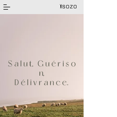
S a l u t, G u é r i s o
n,
D é l i v r a n c
e.